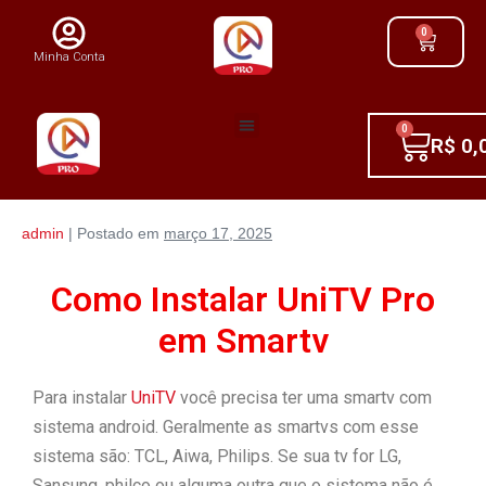
0
Minha Conta
0
R$
0,
admin
|
Postado em
março 17, 2025
Como Instalar UniTV Pro
em Smartv
Para instalar
UniTV
você precisa ter uma smartv com
sistema android. Geralmente as smartvs com esse
sistema são: TCL, Aiwa, Philips. Se sua tv for LG,
Sansung, philco ou alguma outra que o sistema não é